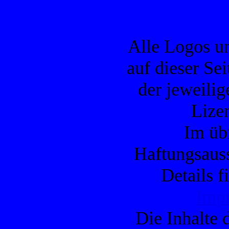
Alle Logos u
auf dieser Se
der jeweilig
Lizen
Im übr
Haftungsauss
Details f
Imp
Die Inhalte d