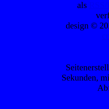
als
RSS/
ver
design © 20
c
Seitenerstel
Sekunden, mi
Ab