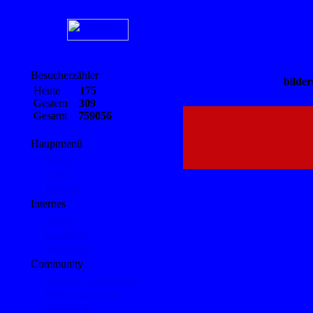
Besucherzähler
bilder
Heute
175
Gestern
309
Gesamt
759056
Hauptmenü
Home
Links
Themen
Internes
Artikel
Feedback
Impressum
Community
Benutzer Anmeldung
Benutzeraccount
Gästebuch