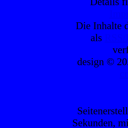
Details f
Imp
Die Inhalte d
als
RSS/
ver
design © 20
c
Seitenerstel
Sekunden, mi