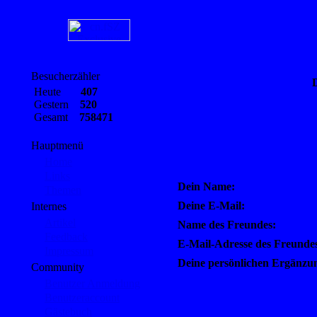
Besucherzähler
D
Heute
407
Gestern
520
Gesamt
758471
Hauptmenü
Home
Links
Dein Name:
Themen
Deine E-Mail:
Internes
Artikel
Name des Freundes:
Feedback
E-Mail-Adresse des Freunde
Impressum
Deine persönlichen Ergänzu
Community
Benutzer Anmeldung
Benutzeraccount
Gästebuch