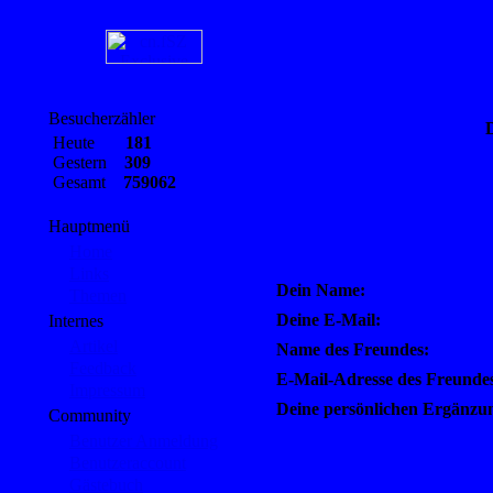
Besucherzähler
D
Heute
181
Gestern
309
Gesamt
759062
Hauptmenü
Home
Links
Dein Name:
Themen
Deine E-Mail:
Internes
Artikel
Name des Freundes:
Feedback
E-Mail-Adresse des Freunde
Impressum
Deine persönlichen Ergänzu
Community
Benutzer Anmeldung
Benutzeraccount
Gästebuch