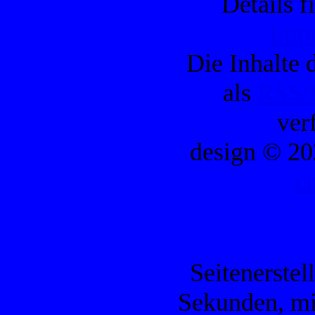
Details f
Imp
Die Inhalte d
als
RSS/
ver
design © 20
c
Seitenerstel
Sekunden, mi