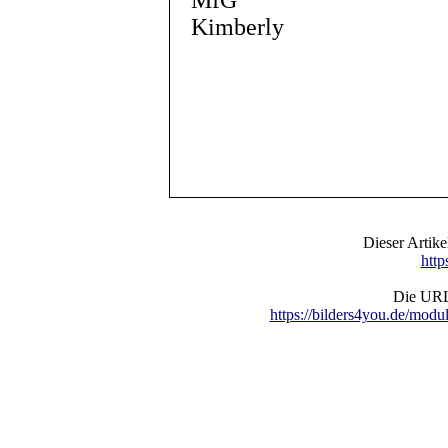
MfG
Kimberly
Dieser Artik
http
Die URL 
https://bilders4you.de/mo