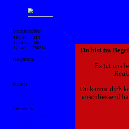
Besucherzähler
Heute
318
Gestern
520
Gesamt
758382
Du bist im Begri
Hauptmenü
Es tut uns l
Home
Links
Regis
Themen
Internes
Du kannst dich ko
Artikel
anschliessend ha
Feedback
Impressum
Community
Benutzer Anmeldung
Benutzeraccount
Gästebuch