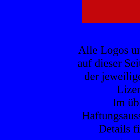
Alle Logos u
auf dieser Se
der jeweilig
Lizen
Im übr
Haftungsauss
Details f