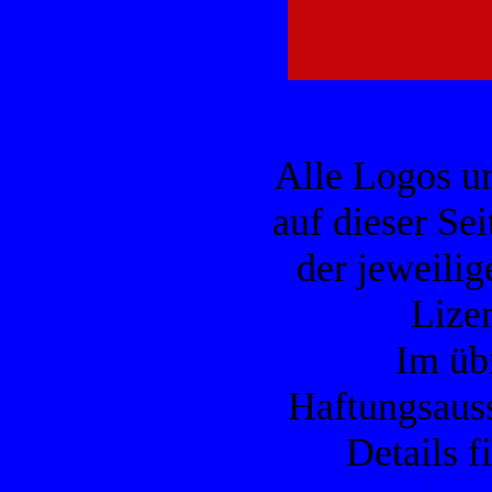
Alle Logos u
auf dieser Se
der jeweilig
Lizen
Im übr
Haftungsauss
Details f