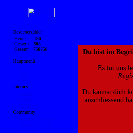
Besucherzähler
Heute
186
Gestern
508
Gesamt
758758
Du bist im Begri
Hauptmenü
Es tut uns l
Home
Links
Regis
Themen
Internes
Du kannst dich ko
Artikel
anschliessend ha
Feedback
Impressum
Community
Benutzer Anmeldung
Benutzeraccount
Gästebuch