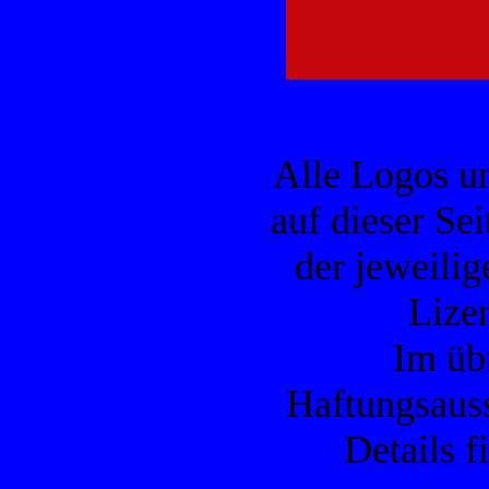
Alle Logos u
auf dieser Se
der jeweilig
Lizen
Im übr
Haftungsauss
Details f