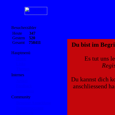
Besucherzähler
Heute
347
Gestern
520
Gesamt
758411
Du bist im Begri
Hauptmenü
Es tut uns l
Home
Links
Regis
Themen
Internes
Du kannst dich ko
Artikel
anschliessend ha
Feedback
Impressum
Community
Benutzer Anmeldung
Benutzeraccount
Gästebuch