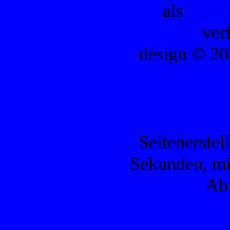
als
RSS/
ver
design © 20
c
Seitenerstel
Sekunden, mi
Ab