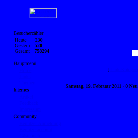
Besucherzähler
Heute
230
Gestern
520
Gesamt
758294
Hauptmenü
[
Link-Kategor
Home
Links
Themen
Samstag, 19. Februar 2011 - 0 Neu
Internes
Artikel
Feedback
Impressum
Community
Benutzer Anmeldung
Benutzeraccount
Gästebuch