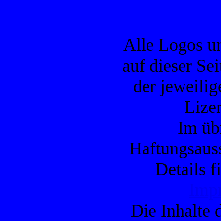
Alle Logos u
auf dieser Se
der jeweilig
Lizen
Im übr
Haftungsauss
Details f
Imp
Die Inhalte d