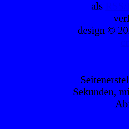
als
RSS/
ver
design © 20
c
Seitenerste
Sekunden, mi
Ab