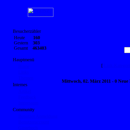
Besucherzähler
Heute
160
Gestern
303
Gesamt
463403
Hauptmenü
[
Link-Kategor
Home
Links
Themen
Mittwoch, 02. März 2011 - 0 Neue
Internes
Artikel
Feedback
Impressum
Community
Benutzer Anmeldung
Benutzeraccount
Gästebuch