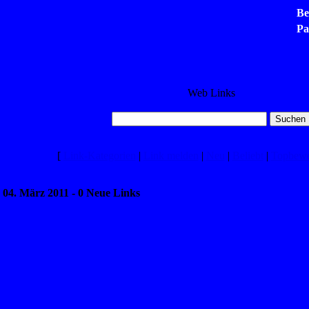
Be
Pa
Web Links
[
Link-Kategorien
|
Link melden
|
Neu
|
Beliebt
|
Topbewe
, 04. März 2011 - 0 Neue Links