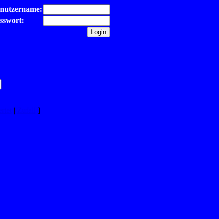
nutzername:
sswort:
rtet
|
Zufall
]