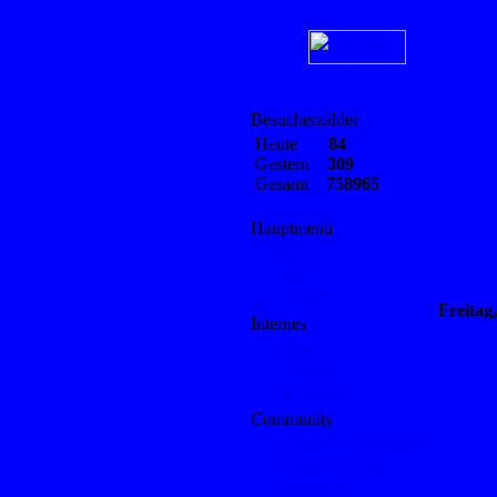
Besucherzähler
Heute
84
Gestern
309
Gesamt
758965
Hauptmenü
Home
Links
Themen
Freitag
Internes
Artikel
Feedback
Impressum
Community
Benutzer Anmeldung
Benutzeraccount
Gästebuch