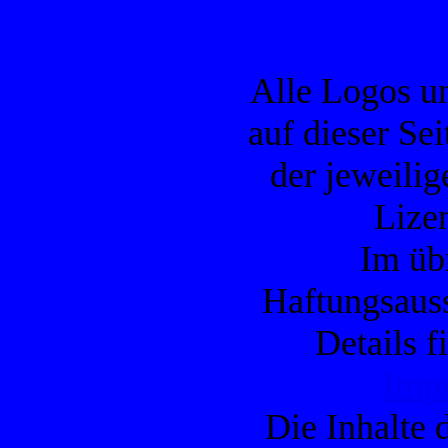
Alle Logos u
auf dieser Se
der jeweilig
Lizen
Im übr
Haftungsauss
Details f
Imp
Die Inhalte d