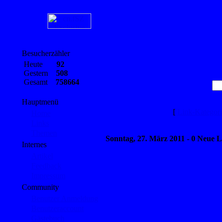
Besucherzähler
Heute
92
Gestern
508
Gesamt
758664
Hauptmenü
[
Link-Kategor
Home
Links
Themen
Sonntag, 27. März 2011 - 0 Neue L
Internes
Artikel
Feedback
Impressum
Community
Benutzer Anmeldung
Benutzeraccount
Gästebuch