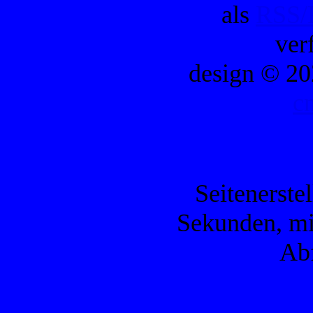
als
RSS/
ver
design © 20
c
Seitenerste
Sekunden, mi
Ab