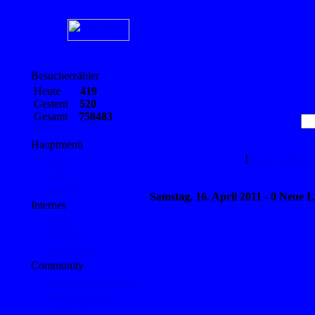
Besucherzähler
Heute
419
Gestern
520
Gesamt
758483
Hauptmenü
[
Link-Kategor
Home
Links
Themen
Samstag, 16. April 2011 - 0 Neue L
Internes
Artikel
Feedback
Impressum
Community
Benutzer Anmeldung
Benutzeraccount
Gästebuch