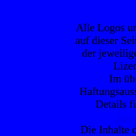
Alle Logos u
auf dieser Se
der jeweilig
Lizen
Im übr
Haftungsauss
Details f
Imp
Die Inhalte d