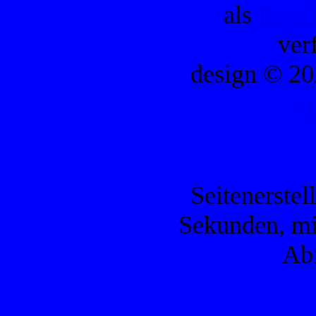
als
RSS/
ver
design © 20
c
Seitenerstel
Sekunden, mi
Ab