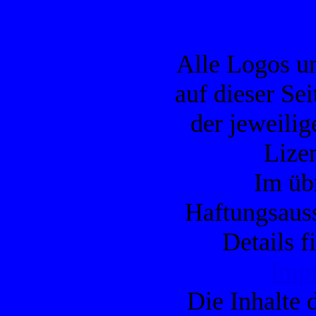
Alle Logos u
auf dieser Se
der jeweilig
Lizen
Im übr
Haftungsauss
Details f
Imp
Die Inhalte d