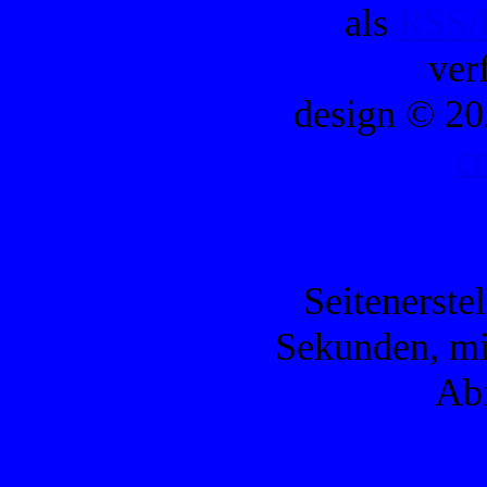
als
RSS/
ver
design © 20
c
Seitenerste
Sekunden, mi
Ab