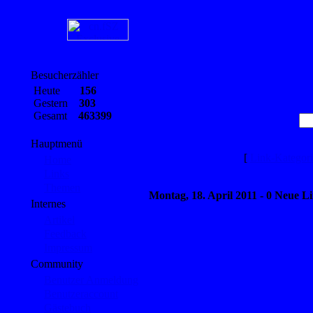
Besucherzähler
Heute
156
Gestern
303
Gesamt
463399
Hauptmenü
[
Link-Kategor
Home
Links
Themen
Montag, 18. April 2011 - 0 Neue L
Internes
Artikel
Feedback
Impressum
Community
Benutzer Anmeldung
Benutzeraccount
Gästebuch