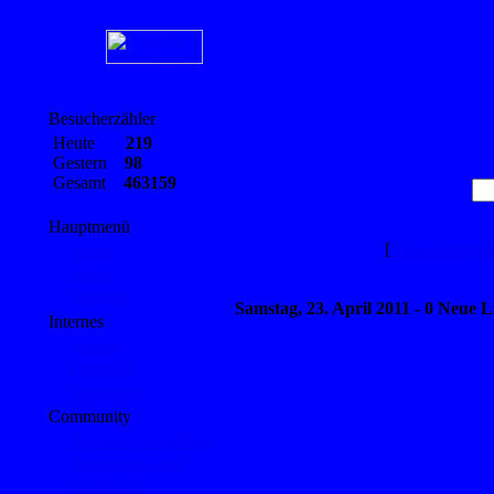
Besucherzähler
Heute
219
Gestern
98
Gesamt
463159
Hauptmenü
[
Link-Kategor
Home
Links
Themen
Samstag, 23. April 2011 - 0 Neue L
Internes
Artikel
Feedback
Impressum
Community
Benutzer Anmeldung
Benutzeraccount
Gästebuch