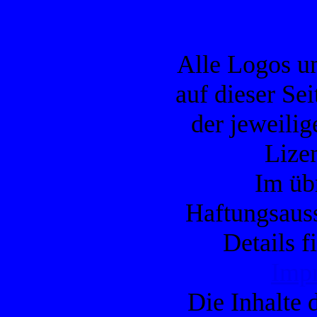
Alle Logos u
auf dieser Se
der jeweilig
Lizen
Im übr
Haftungsauss
Details f
Imp
Die Inhalte d