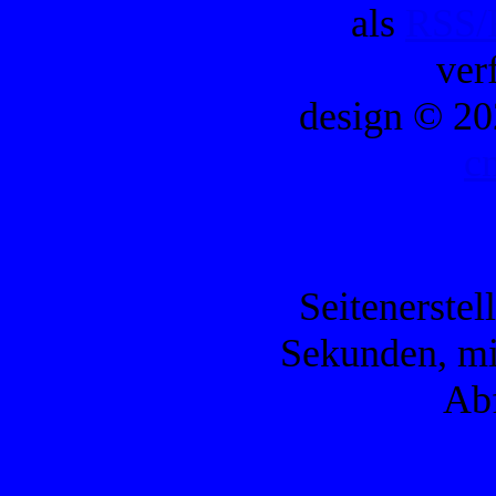
als
RSS/
ver
design © 20
c
Seitenerstel
Sekunden, mi
Ab