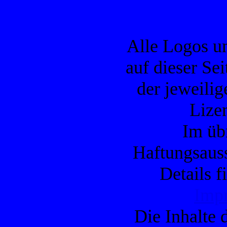
Alle Logos u
auf dieser Se
der jeweilig
Lizen
Im übr
Haftungsauss
Details f
Imp
Die Inhalte d