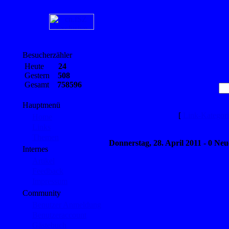
Besucherzähler
Heute
24
Gestern
508
Gesamt
758596
Hauptmenü
[
Link-Kategor
Home
Links
Themen
Donnerstag, 28. April 2011 - 0 Ne
Internes
Artikel
Feedback
Impressum
Community
Benutzer Anmeldung
Benutzeraccount
Gästebuch