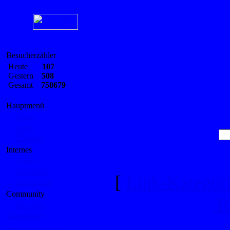
Besucherzähler
Heute
107
Gestern
508
Gesamt
758679
Hauptmenü
Home
Links
Themen
Internes
Artikel
Feedback
[
Link-Kategor
Impressum
Community
T
Benutzer
Anmeldung
Benutzeraccount