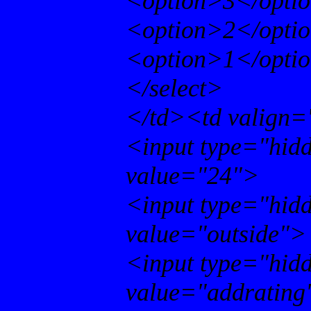
<option>3</opti
<option>2</opti
<option>1</opti
</select>
</td><td valign=
<input type="hid
value="24">
<input type="hid
value="outside">
<input type="hid
value="addrating