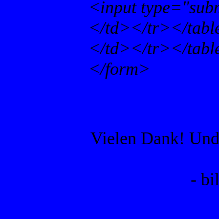
<input type="sub
</td></tr></tabl
</td></tr></tabl
</form>
Vielen Dank! Und 
- b