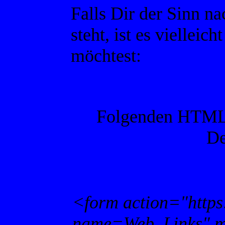
Falls Dir der Sinn n
steht, ist es vielleic
möchtest:
Folgenden HTML-
De
<form action="https
name=Web_Links" m