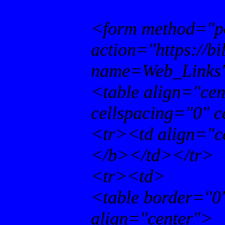
<form method="p
action="https://b
name=Web_Links
<table align="ce
cellspacing="0" 
<tr><td align="c
</b></td></tr>
<tr><td>
<table border="0
align="center">