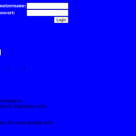
nutzername:
sswort:
rtet
|
Zufall
]
wertung ist.
ind die Ergebnisse nicht
nten, Du wärst ohnehin nicht