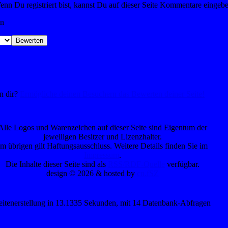
nn Du registriert bist, kannst Du auf dieser Seite Kommentare eingeb
en
on dir?
Ermögliche deinen Besuchern das Bewerten deiner Seite!
Alle Logos und Warenzeichen auf dieser Seite sind Eigentum der
jeweiligen Besitzer und Lizenzhalter.
Im übrigen gilt Haftungsausschluss. Weitere Details finden Sie im
Impressum
.
Die Inhalte dieser Seite sind als
RSS/RDF-Quelle
verfügbar.
design © 2026 & hosted by
cn.fSZ
eitenerstellung in 13.1335 Sekunden, mit 14 Datenbank-Abfragen