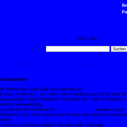
Be
Pa
Web Links
[
Link-Kategorien
|
Link melden
|
Neu
|
Beliebt
|
Topbewe
erdecommunity
itte stimme über einen Link nicht mehrmals ab.
e Skala reicht von 1 - 10, wobei 1 die schlechteste und 10 die beste Be
tte sei objektiv beim Abstimmen. Wenn jeder mit 1 oder 10 abstimmt, s
nderlich aussagekräftig.
u kannst dir eine Übersicht der
bestbewerteten Seiten
anzeigen lassen.
tte bewerte nicht Deine eigene oder die Seite eines direkten Konkurre
jektiv.
 bist kein registriertes Mitglied oder aber nicht eingeloggt.