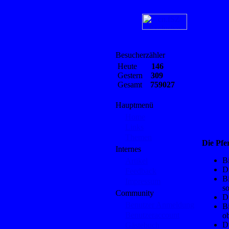
Besucherzähler
Heute
146
Gestern
309
Gesamt
759027
Hauptmenü
Home
Links
Themen
Die Pf
Internes
B
Artikel
Di
Feedback
Bi
Impressum
so
Community
D
Benutzer Anmeldung
Bi
Benutzeraccount
ob
Du
Gästebuch