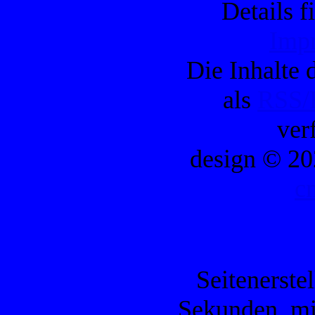
Details f
Imp
Die Inhalte d
als
RSS/
ver
design © 20
c
Seitenerste
Sekunden, mi