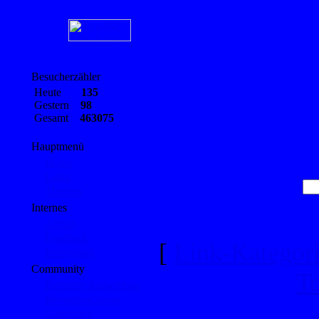
Besucherzähler
Heute
135
Gestern
98
Gesamt
463075
Hauptmenü
Home
Links
Themen
Internes
Artikel
Feedback
[
Link-Kategor
Impressum
Community
T
Benutzer Anmeldung
Benutzeraccount
Gästebuch