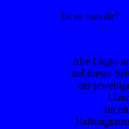
Ist es von dir?
E
Bewerten deiner
Alle Logos u
auf dieser Se
der jeweilig
Lizen
Im übr
Haftungsauss