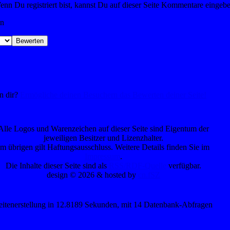
nn Du registriert bist, kannst Du auf dieser Seite Kommentare eingeb
en
on dir?
Ermögliche deinen Besuchern das Bewerten deiner Seite!
Alle Logos und Warenzeichen auf dieser Seite sind Eigentum der
jeweiligen Besitzer und Lizenzhalter.
Im übrigen gilt Haftungsausschluss. Weitere Details finden Sie im
Impressum
.
Die Inhalte dieser Seite sind als
RSS/RDF-Quelle
verfügbar.
design © 2026 & hosted by
cn.fSZ
eitenerstellung in 12.8189 Sekunden, mit 14 Datenbank-Abfragen