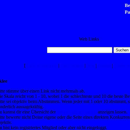
Be
Pa
Web Links
[
Link-Kategorien
|
Link melden
|
Neu
|
Beliebt
|
Topbewe
klee
itte stimme über einen Link nicht mehrmals ab.
e Skala reicht von 1 - 10, wobei 1 die schlechteste und 10 die beste Be
tte sei objektiv beim Abstimmen. Wenn jeder mit 1 oder 10 abstimmt, s
nderlich aussagekräftig.
u kannst dir eine Übersicht der
bestbewerteten Seiten
anzeigen lassen.
tte bewerte nicht Deine eigene oder die Seite eines direkten Konkurre
jektiv.
 bist kein registriertes Mitglied oder aber nicht eingeloggt.