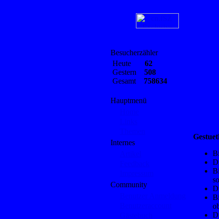
Besucherzähler
Heute
62
Gestern
508
Gesamt
758634
Hauptmenü
Home
Links
Themen
Gestuet
Internes
B
Artikel
Di
Feedback
Bi
Impressum
so
Community
D
Benutzer Anmeldung
Bi
Benutzeraccount
ob
Du
Gästebuch