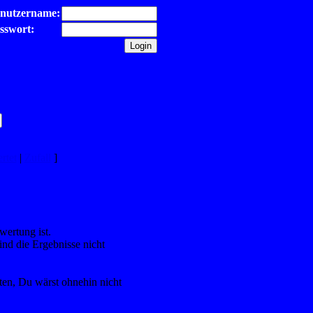
nutzername:
sswort:
rtet
|
Zufall
]
wertung ist.
ind die Ergebnisse nicht
nten, Du wärst ohnehin nicht