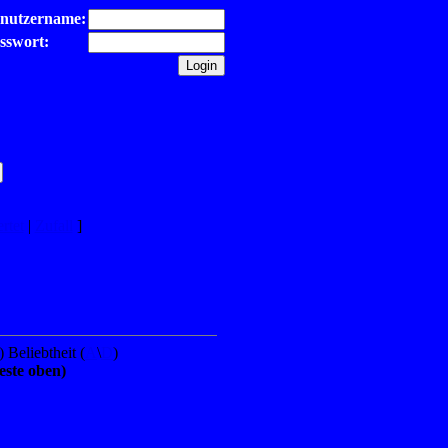
nutzername:
sswort:
rtet
|
Zufall
]
) Beliebtheit (
A
\
D
)
teste oben)