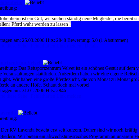
Hohenheim
reibung:
ohenheim ist ein Gut, wir suchen ständig neue Mitgleider, die bereit 
uellen) Pferd wahr werden zu lassen !
tragen am: 25.03.2006 Hits: 2848 Bewertung: 5.0 (1 Abstimmen)
te diese Seite
|
Fehlerhaften Link melden
|
Details
sportzentrum Velvet
reibung: Das Reitsportzentrum Velvet ist ein schönes Gestüt auf dem v
e Veranstaltungen stattfinden. Außerdem haben wir eine eigene Reitschu
 gibt. Wir haben eine große Pferdezucht, die von Monat zu Monat gr
ferde an andere Höfe. Schaut doch mal vorbei.
tragen am: 31.01.2006 Hits: 2846
te diese Seite
|
Fehlerhaften Link melden
avenda
reibung:
Der RV Lavenda besteht erst seit kurzem. Daher sind wir noch kräftig
gliedern. Wir bieten ein abwechslungsrecihes Programm an unserem H