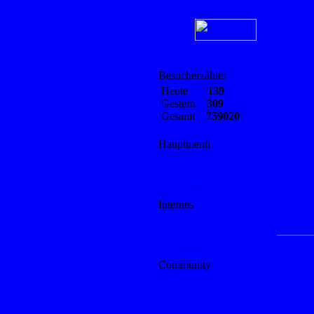
Besucherzähler
Heute
139
Gestern
309
Gesamt
759020
Hauptmenü
Home
Links
Themen
Internes
Artikel
Feedback
Impressum
Community
Benutzer Anmeldung
Benutzeraccount
Gästebuch