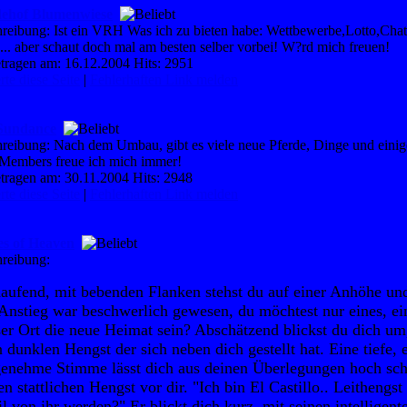
dehof Blumenwiese
reibung: Ist ein VRH Was ich zu bieten habe: Wettbewerbe,Lotto,Chat,
,... aber schaut doch mal am besten selber vorbei! W?rd mich freuen!
tragen am: 16.12.2004 Hits: 2951
te diese Seite
|
Fehlerhaften Link melden
Sundance
reibung: Nach dem Umbau, gibt es viele neue Pferde, Dinge und einige
Members freue ich mich immer!
tragen am: 30.11.2004 Hits: 2948
te diese Seite
|
Fehlerhaften Link melden
es of Heaven
reibung:
aufend, mit bebenden Flanken stehst du auf einer Anhöhe und b
Anstieg war beschwerlich gewesen, du möchtest nur eines, e
ser Ort die neue Heimat sein? Abschätzend blickst du dich um
 dunklen Hengst der sich neben dich gestellt hat. Eine tiefe,
enehme Stimme lässt dich aus deinen Überlegungen hoch schre
n stattlichen Hengst vor dir. "Ich bin El Castillo.. Leithengst
il von ihr werden?" Er blickt dich kurz, mit seinen intellige