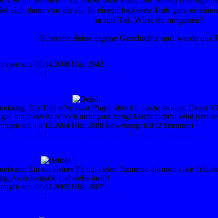
et sich dann von dir ab. In einem lockeren Trab geht er ein
in das Tal. Wirst du mitgehen?
Schreibe deine eigene Geschichte und werde ein Te
tragen am: 08.04.2006 Hits: 2942
te diese Seite
|
Fehlerhaften Link melden
Gorbo und Hermes!
reibung: Der Titel w?re zwar l?nger, aber ich mache es kurz. Dieser V
 gut, nur leider ist er noch nicht ganz fertig! Macht nicht's! Wird jetzt d
tragen am: 03.12.2004 Hits: 2888 Bewertung: 6.0 (2 Stimmen)
te diese Seite
|
Fehlerhaften Link melden
|
Details
|
Kommentare (1)
orgenstern
reibung: Ein ein kleiner TS mit vielen Turnieren die noch viele Teiln
ng, Awardvergabe und vieles mehr!
tragen am: 07.01.2005 Hits: 2887
te diese Seite
|
Fehlerhaften Link melden