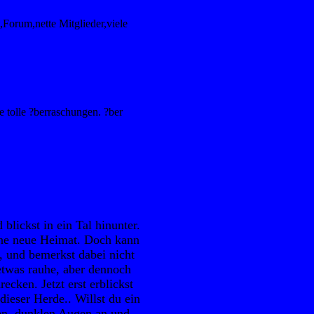
Forum,nette Mitglieder,viele
 tolle ?berraschungen. ?ber
lickst in ein Tal hinunter.
ine neue Heimat. Doch kann
, und bemerkst dabei nicht
 etwas rauhe, aber dennoch
cken. Jetzt erst erblickst
 dieser Herde.. Willst du ein
nten, dunklen Augen an und