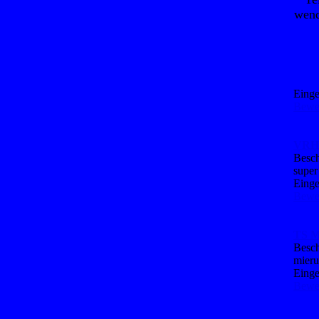
wend
Einge
Bewer
VRH-
Besch
super
Einge
Bewer
TS M
Besch
mieru
Einge
Bewer