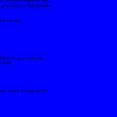
en gewundenen Pfad hinunter
il von ihr!
RH ist ein ganz s?sser und
en Bald.
ehmer suchen. K?rung und Pr?