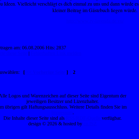
u Ideen. Vielleicht verschlägt es dich einmal zu uns und dann würde e
kleiner Beitrag im Gästebuch liegen würde.
http://www.rv-lavenda.de.vu/
tragen am: 06.08.2006 Hits: 2837
te diese Seite
|
Fehlerhaften Link melden
 auswählen:
[
<< Vorherige Seite
]
1
2
Alle Logos und Warenzeichen auf dieser Seite sind Eigentum der
jeweiligen Besitzer und Lizenzhalter.
Im übrigen gilt Haftungsausschluss. Weitere Details finden Sie im
Impressum
.
Die Inhalte dieser Seite sind als
RSS/RDF-Quelle
verfügbar.
design © 2026 & hosted by
cn.fSZ