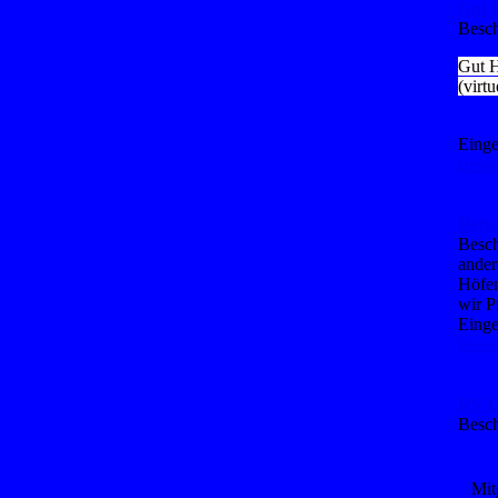
Gut 
Besch
Gut H
(virt
Einge
Bewer
Reit
Besch
ander
Höfen
wir P
Einge
Bewer
RV L
Besch
Mit