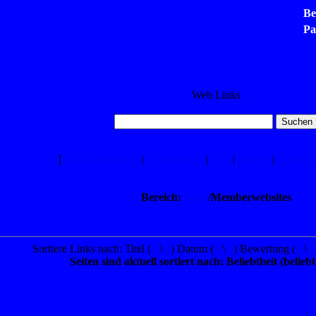
Be
Pa
Web Links
[
Link-Kategorien
|
Link melden
|
Neu
|
Beliebt
|
Topbewe
Bereich:
Start
/Memberwebsites
Sortiere Links nach: Titel (
A
\
D
) Datum (
A
\
D
) Bewertung (
A
\
D
Seiten sind aktuell sortiert nach: Beliebtheit (belieb