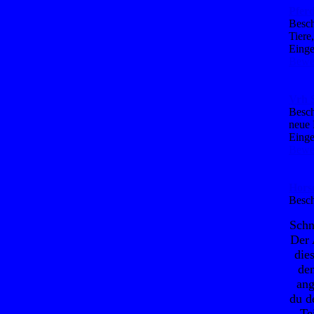
Pfer
Besch
Tiere
Einge
Bewer
Vrh 
Besch
neue 
Einge
Bewer
Hors
Besch
Schn
Der 
die
den
ang
du de
Te