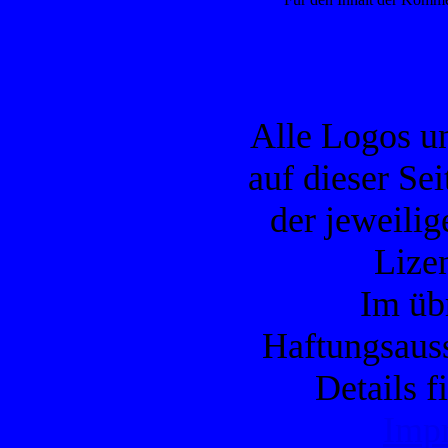
Alle Logos u
auf dieser Se
der jeweilig
Lizen
Im übr
Haftungsauss
Details f
Imp