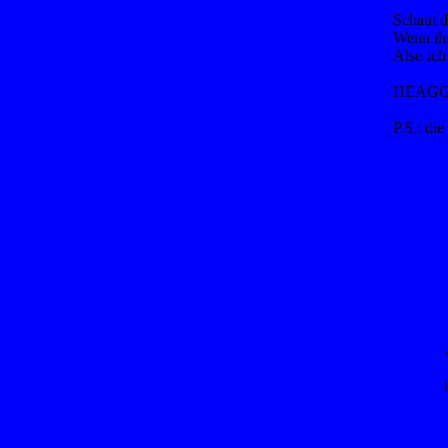
Schaut d
Wenn ihr
Also ich
HEAGGG
P.S.: die