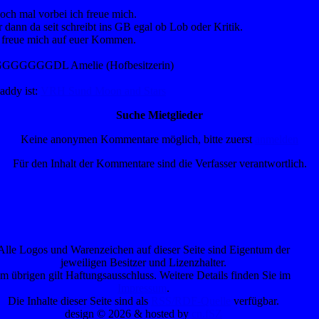
och mal vorbei ich freue mich.
 dann da seit schreibt ins GB egal ob Lob oder Kritik.
 freue mich auf euer Kommen.
GGGGGDL Amelie (Hofbesitzerin)
 addy ist:
VRH Sund Moon and Stars
Suche Mietglieder
Keine anonymen Kommentare möglich, bitte zuerst
anmelden
Für den Inhalt der Kommentare sind die Verfasser verantwortlich.
Alle Logos und Warenzeichen auf dieser Seite sind Eigentum der
jeweiligen Besitzer und Lizenzhalter.
Im übrigen gilt Haftungsausschluss. Weitere Details finden Sie im
Impressum
.
Die Inhalte dieser Seite sind als
RSS/RDF-Quelle
verfügbar.
design © 2026 & hosted by
cn.fSZ