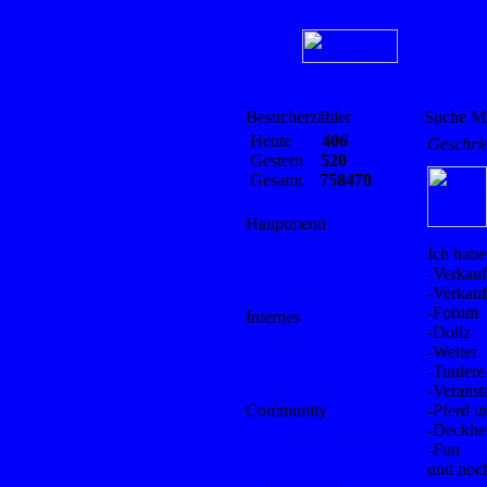
Besucherzähler
Suche Mi
Heute
406
Geschri
Gestern
520
Gesamt
758470
Hauptmenü
Home
Ich habe
Links
-Verkauf
Themen
-Verkauf
-Forum
Internes
-Dollz
Artikel
-Wetter
Feedback
-Tuniere
Impressum
-Veranst
Community
-Pferd u
-Deckhe
Benutzer Anmeldung
-Fun
Benutzeraccount
und noc
Gästebuch