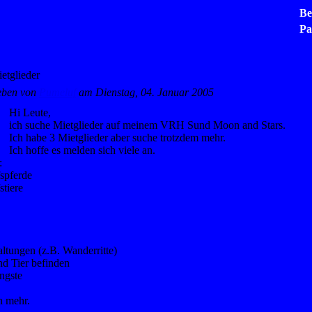
Be
Pa
etglieder
eben von
Pumeluf
am Dienstag, 04. Januar 2005
Hi Leute,
ich suche Mietglieder auf meinem VRH Sund Moon and Stars.
Ich habe 3 Mietglieder aber suche trotzdem mehr.
Ich hoffe es melden sich viele an.
:
spferde
stiere
altungen (z.B. Wanderritte)
nd Tier befinden
ngste
h mehr.