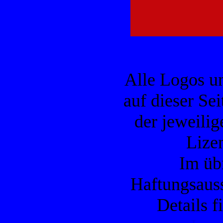
Alle Logos u
auf dieser Se
der jeweilig
Lizen
Im übr
Haftungsauss
Details f