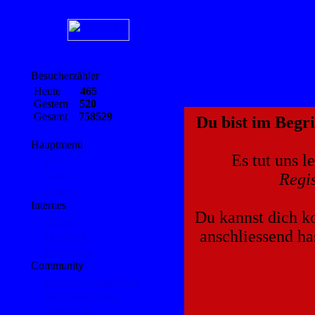
Besucherzähler
Heute
465
Gestern
520
Gesamt
758529
Du bist im Begri
Hauptmenü
Es tut uns l
Home
Links
Regis
Themen
Internes
Du kannst dich ko
Artikel
anschliessend ha
Feedback
Impressum
Community
Benutzer Anmeldung
Benutzeraccount
Gästebuch