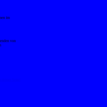
mmen im
enden von
n
deiner Seite!