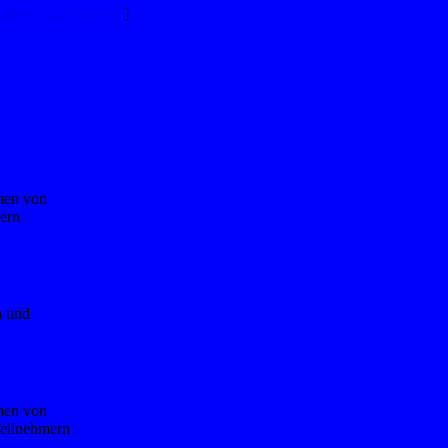
haften Link melden
]
men von
dern
n und
men von
Teilnehmern