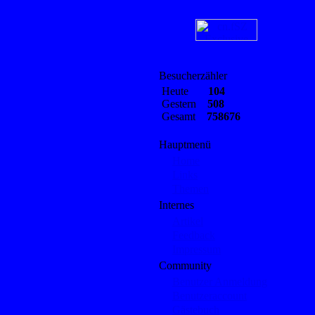
Besucherzähler
Heute
104
Gestern
508
Gesamt
758676
Hauptmenü
Home
Links
Themen
Internes
Artikel
Feedback
Impressum
Community
Benutzer Anmeldung
Benutzeraccount
Gästebuch