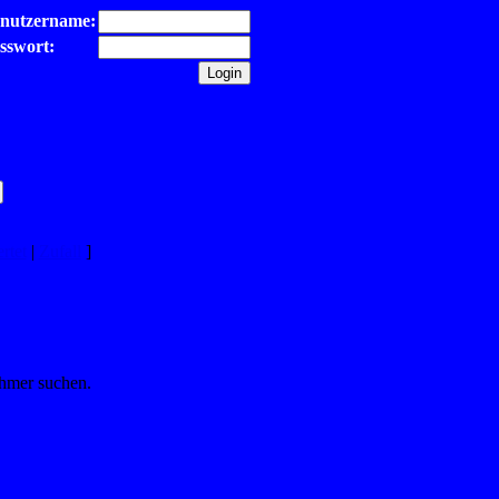
nutzername:
sswort:
rtet
|
Zufall
]
ehmer suchen.