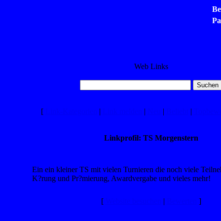
Be
Pa
Web Links
[
Link-Kategorien
|
Link melden
|
Neu
|
Beliebt
|
Topbewe
Linkprofil: TS Morgenstern
Ein ein kleiner TS mit vielen Turnieren die noch viele Teiln
K?rung und Pr?mierung, Awardvergabe und vieles mehr!
[
Website besuchen
|
Bewerten
]