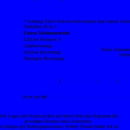
* Achtung: Diese Seite bewertet interne und externe Sti
Verhältnis 20 zu 1.
Extern Abstimmenende
Zahl der Stimmen: 0
Linkbewertung:
Keine Abstimm
Höchste Bewertung:
Exter
Niedrigste Bewertung:
[
Website besuchen
|
Bewerten
]
Ist es von dir?
Ermögliche deinen Besuchern das Bewerten 
Alle Logos und Warenzeichen auf dieser Seite sind Eigentum der
jeweiligen Besitzer und Lizenzhalter.
Im übrigen gilt Haftungsausschluss. Weitere Details finden Sie im