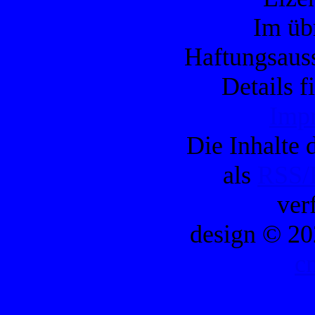
Im übr
Haftungsauss
Details f
Imp
Die Inhalte d
als
RSS/
ver
design © 20
c