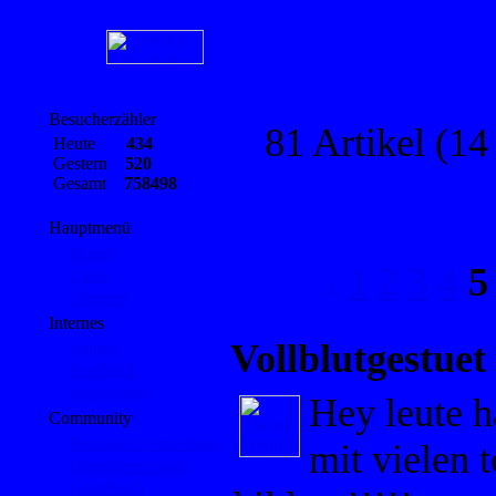
Besucherzähler
81 Artikel (14
Heute
434
Gestern
520
Gesamt
758498
Hauptmenü
Home
1
2
3
4
5
Links
Themen
Internes
Vollblutgestuet
Artikel
Feedback
Impressum
Hey leute 
Community
Benutzer Anmeldung
mit vielen 
Benutzeraccount
Gästebuch