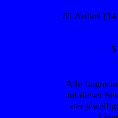
81 Artikel (14
1
2
3
4
5
Alle Logos u
auf dieser Se
der jeweilig
Lizen