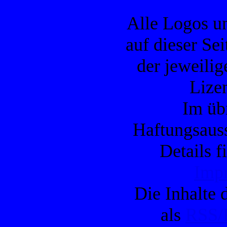
Alle Logos u
auf dieser Se
der jeweilig
Lizen
Im übr
Haftungsauss
Details f
Imp
Die Inhalte d
als
RSS/