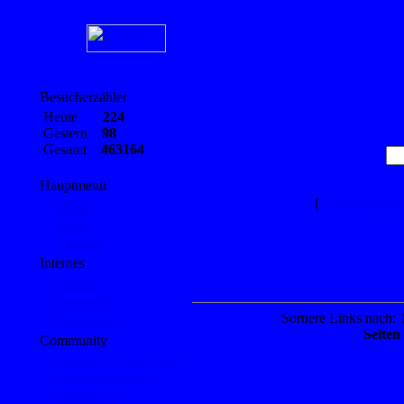
Besucherzähler
Heute
224
Gestern
98
Gesamt
463164
Hauptmenü
[
Link-Kategor
Home
Links
Themen
Internes
Artikel
Feedback
Sortiere Links nach: T
Impressum
Seiten
Community
Benutzer Anmeldung
Benutzeraccount
Gästebuch