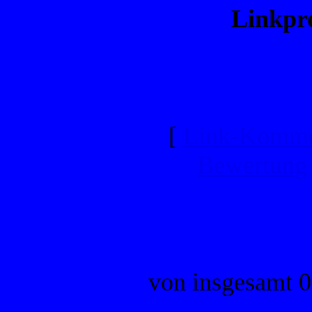
Linkpro
[
Link-Komme
Bewertung
von insgesamt 