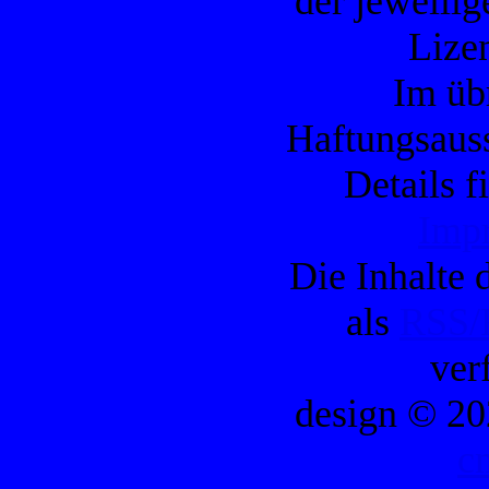
der jeweilig
Lizen
Im übr
Haftungsauss
Details f
Imp
Die Inhalte d
als
RSS/
ver
design © 20
c