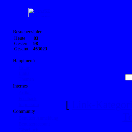
Besucherzähler
Heute
83
Gestern
98
Gesamt
463023
Hauptmenü
Home
Links
Themen
Internes
Artikel
Feedback
[
Link-Kategor
Impressum
Community
T
Benutzer Anmeldung
Benutzeraccount
Gästebuch