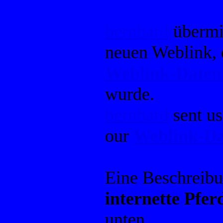
bernhard
übermit
neuen Weblink, 
Weblink-Date
wurde.
bernhard
sent us
our
Weblink-Da
Eine Beschreib
internette Pfer
unten.