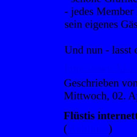
- jedes Member 
sein eigenes Gä
Und nun - lasst
http://www.hf-f
Geschrieben vo
Mittwoch, 02. A
Flüstis interne
(
Weblinks
)