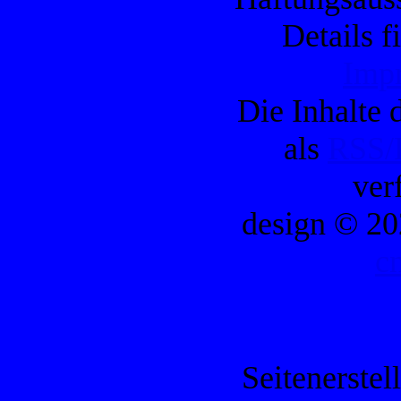
Details f
Imp
Die Inhalte d
als
RSS/
ver
design © 20
c
Seitenerstel