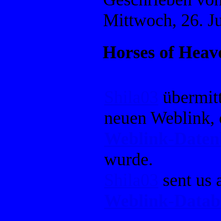
Mittwoch, 26. J
Horses of Heav
Shila03
übermitt
neuen Weblink, 
Weblink-Date
wurde.
Shila03
sent us 
Weblink-Datab