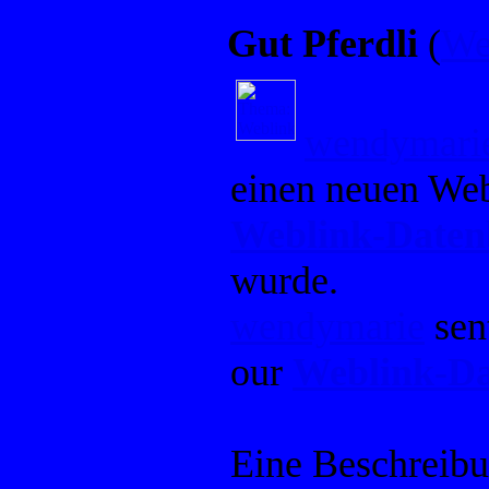
Gut Pferdli
(
We
wendymari
einen neuen Web
Weblink-Date
wurde.
wendymarie
sen
our
Weblink-Da
Eine Beschreib