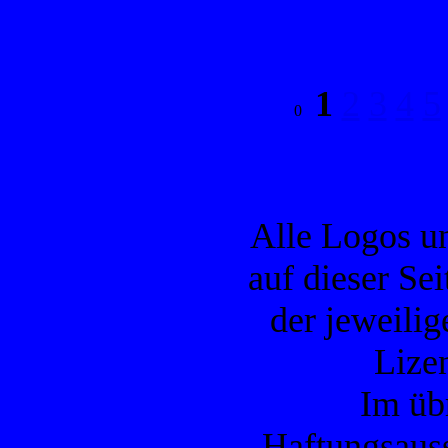
1
2
3
4
5
Alle Logos u
auf dieser Se
der jeweilig
Lizen
Im übr
Haftungsauss