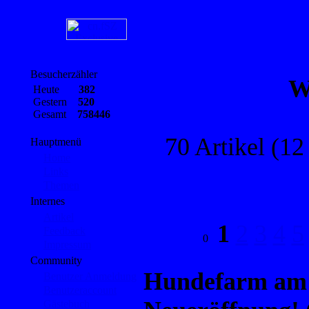
Besucherzähler
W
Heute
382
Gestern
520
Gesamt
758446
70 Artikel (12
Hauptmenü
Home
Links
Themen
Internes
Artikel
1
2
3
4
5
Feedback
Impressum
Community
Hundefarm am 
Benutzer Anmeldung
Benutzeraccount
Gästebuch