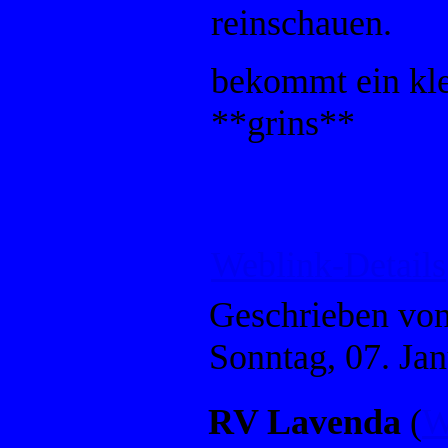
reinschauen.
bekommt ein kl
**grins**
Weblink-Details
Geschrieben vo
Sonntag, 07. Ja
RV Lavenda
(
W