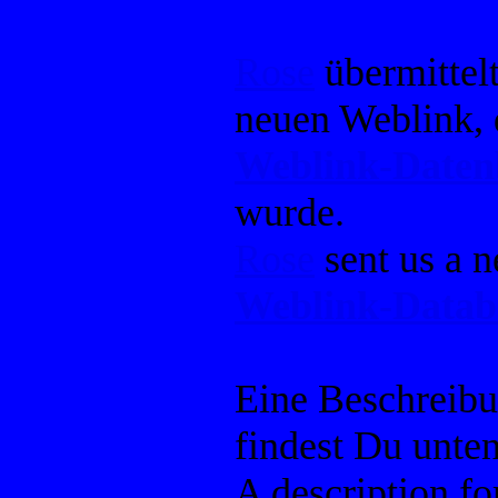
Rose
übermittelt
neuen Weblink, 
Weblink-Date
wurde.
Rose
sent us a n
Weblink-Datab
Eine Beschreib
findest Du unten
A description f