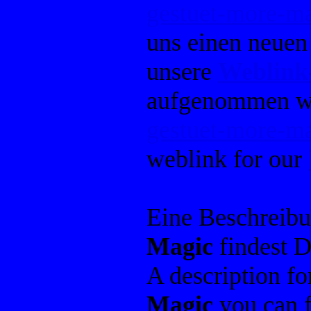
gestuet-more-m
uns einen neuen
unsere
Weblink
aufgenommen w
gestuet-more-m
weblink for our
Eine Beschreib
Magic
findest D
A description f
Magic
you can f