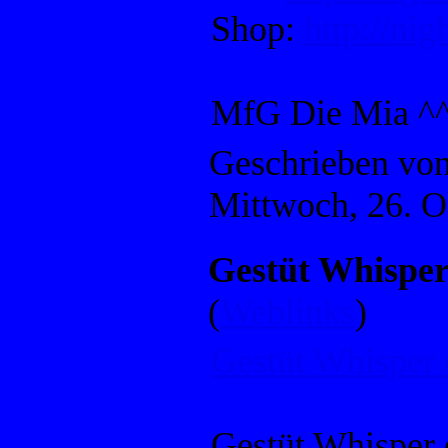
Shop:
http://nig
MfG Die Mia ^
Geschrieben vo
Mittwoch, 26. O
Gestüt Whisper 
(
Weblinks
)
Gestüt Whisper o
Gestüt Whisper o