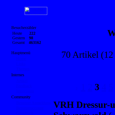
Besucherzähler
W
Heute
222
Gestern
98
Gesamt
463162
70 Artikel (12
Hauptmenü
Home
Links
Themen
Internes
Artikel
1
2
3
4
5
Feedback
Impressum
Community
VRH Dressur-u
Benutzer Anmeldung
Benutzeraccount
Gästebuch