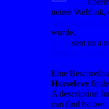
Sassi
übermi
neuen Weblink, 
Weblink-Date
wurde.
Sassi
sent us a 
Weblink-Datab
Eine Beschreib
Horselove
finde
A description f
can find below.