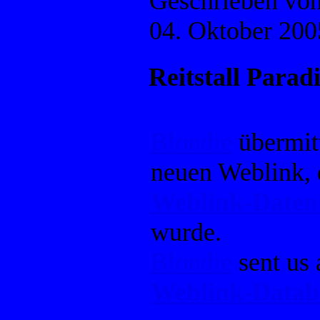
Geschrieben vo
04. Oktober 200
Reitstall Parad
Blondie
übermitt
neuen Weblink, 
Weblink-Date
wurde.
Blondie
sent us 
Weblink-Datab