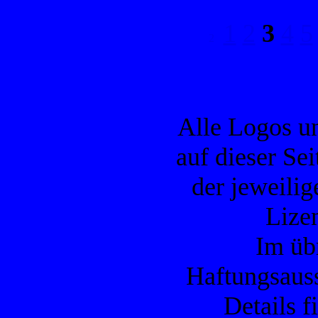
1
2
3
4
5
Alle Logos u
auf dieser Se
der jeweilig
Lizen
Im übr
Haftungsauss
Details f