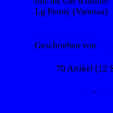
mir ins GB schreibt!
Lg Penny (Vanessa)
Weblink-Details
Geschrieben von
Pen
70 Artikel (12 S
1
..
3
4