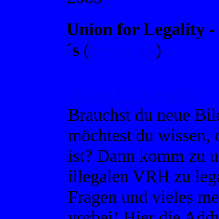
Union for Legality 
´s
(
Weblinks
)
Union for Legality
Brauchst du neue Bi
möchtest du wissen, 
ist? Dann komm zu un
illegalen VRH zu leg
Fragen und vieles me
vorbei! Hier die Add