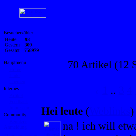
Besucherzähler
Heute
98
Gestern
309
Gesamt
758979
70 Artikel (12 S
Hauptmenü
Home
Links
Themen
1
..
3
4
Internes
Artikel
Feedback
Impressum
Hei leute
(
Weblinks
)
Community
Benutzer
na ! ich will e
Anmeldung
Benutzeraccount