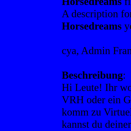
Horsedreams
fi
A description f
Horsedreams
yo
cya, Admin Fra
Beschreibung
:
Hi Leute! Ihr wo
VRH oder ein G
komm zu Virtuel
kannst du deiner