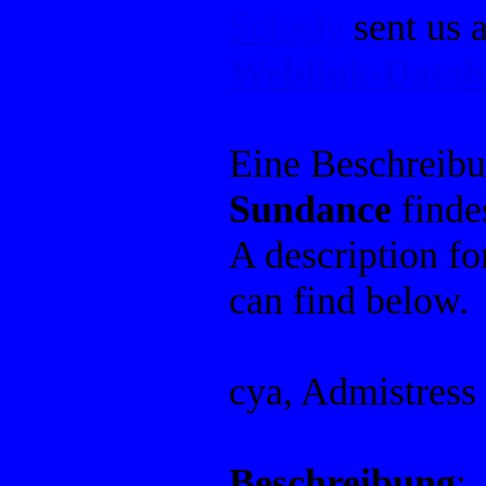
Schady
sent us 
Weblink-Datab
Eine Beschreib
Sundance
finde
A description f
can find below.
cya, Admistress
Beschreibung
: