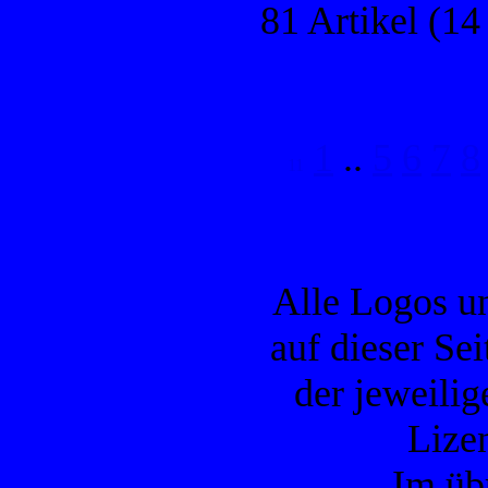
81 Artikel (14
1
..
5
6
7
8
Alle Logos u
auf dieser Se
der jeweilig
Lizen
Im übr