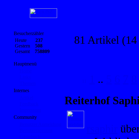
Besucherzähler
81 Artikel (14
Heute
237
Gestern
508
Gesamt
758809
Hauptmenü
Home
1
..
5
6
7
8
Links
Themen
Internes
Reiterhof Saph
Artikel
Feedback
Impressum
Community
Benutzer Anmeldung
rsaphir
über
Benutzeraccount
Gästebuch