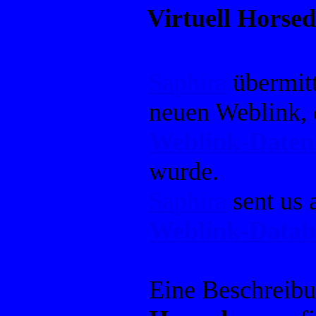
Virtuell Horse
Saphira
übermitt
neuen Weblink, 
Weblink-Date
wurde.
Saphira
sent us 
Weblink-Datab
Eine Beschreib