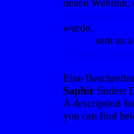
neuen Weblink, 
Weblink-Date
wurde.
rsaphir
sent us a
Weblink-Datab
Eine Beschreib
Saphir
findest 
A description f
you can find be