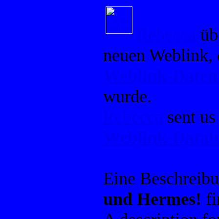
Rebecca
übe
neuen Weblink, 
Weblink-Date
wurde.
Rebecca
sent us
Weblink-Datab
Eine Beschreib
und Hermes!
fi