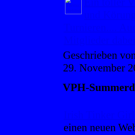
Ein toller 
und Körung
Turnieren.... Au
Mitglieder dabei
Geschrieben vo
29. November 2
VPH-Summerd
Irish Tinker Girl
einen neuen Web