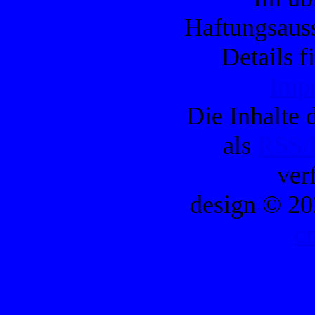
Haftungsauss
Details f
Imp
Die Inhalte d
als
RSS/
ver
design © 20
c