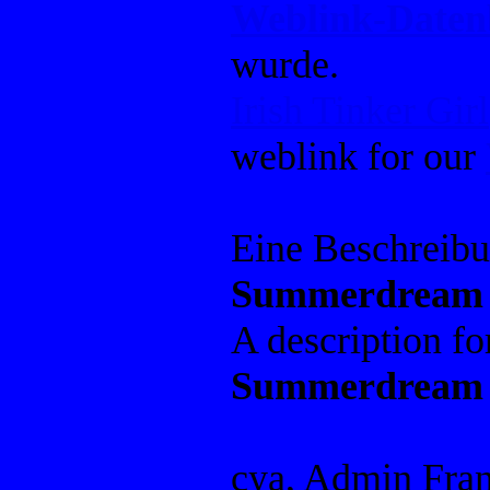
Weblink-Date
wurde.
Irish Tinker Girl
weblink for our
Eine Beschreib
Summerdream
A description f
Summerdream
cya, Admin Fra