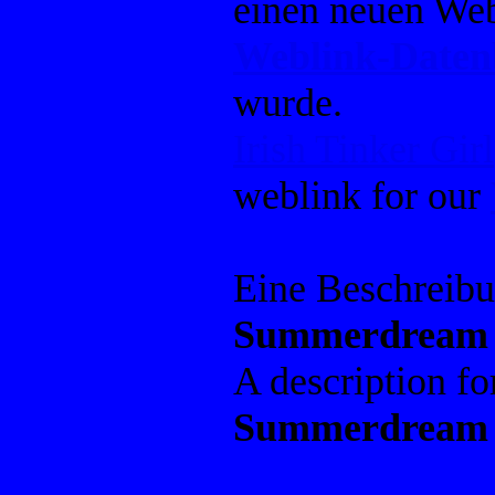
einen neuen Web
Weblink-Date
wurde.
Irish Tinker Girl
weblink for our
Eine Beschreib
Summerdream
A description f
Summerdream