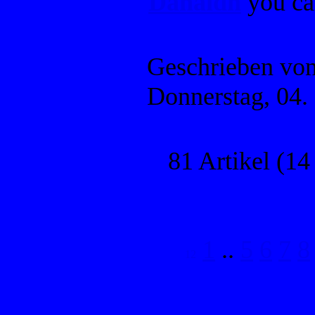
Danaidh
you ca
Geschrieben vo
Donnerstag, 04
81 Artikel (14
1
..
5
6
7
8