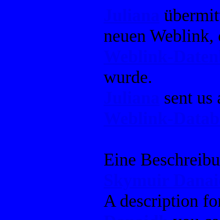
Juliana
übermitt
neuen Weblink, 
Weblink-Date
wurde.
Juliana
sent us 
Weblink-Datab
Eine Beschreib
Skymuir Dana
A description f