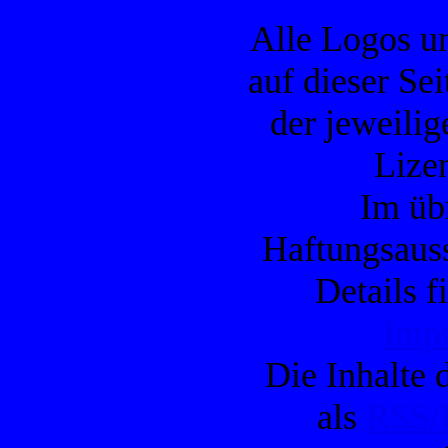
Alle Logos u
auf dieser Se
der jeweilig
Lizen
Im übr
Haftungsauss
Details f
Imp
Die Inhalte d
als
RSS/