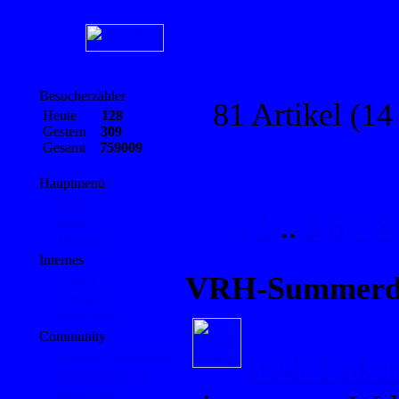
Besucherzähler
81 Artikel (14
Heute
128
Gestern
309
Gesamt
759009
Hauptmenü
Home
1
..
5
6
7
8
Links
Themen
Internes
VRH-Summerd
Artikel
Feedback
Impressum
Community
Benutzer Anmeldung
Irish Tinker
Benutzeraccount
Gästebuch