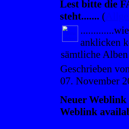
Lest bitte die 
steht.......
(
Allg
.............w
anklicken 
sämtliche Alben
Geschrieben vo
07. November 2
Neuer Weblink 
Weblink availa